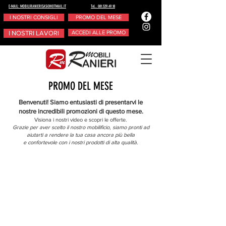
E-MAIL: MOBILIRANIERISAS@HOTMAIL.IT
Tel.. 081.529.49.18
I NOSTRI CONSIGLI
PROMO DEL MESE
I NOSTRI LAVORI
ACCEDI ALLE PROMO
PROMO DEL MESE
Benvenuti! Siamo entusiasti di presentarvi le
nostre incredibili promozioni di questo mese.
Visiona i nostri video e scopri le offerte.
Grazie per aver scelto il nostro mobilificio, siamo pronti ad
aiutarti a rendere la tua casa ancora più bella
e confortevole con i nostri prodotti di alta qualità.