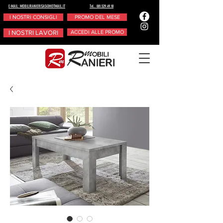
E-MAIL: MOBILIRANIERISAS@HOTMAIL.IT
Tel.. 081.529.49.18
I NOSTRI CONSIGLI
PROMO DEL MESE
I NOSTRI LAVORI
ACCEDI ALLE PROMO