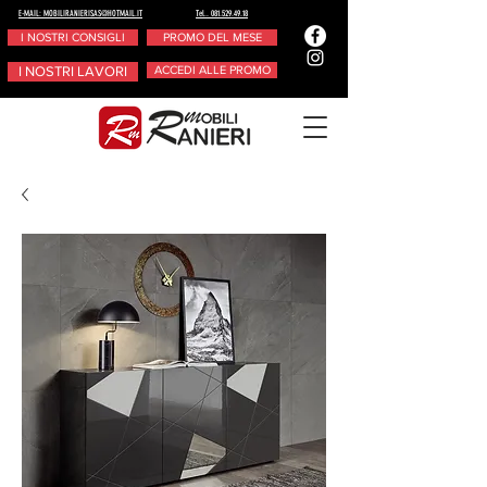
E-MAIL: MOBILIRANIERISAS@HOTMAIL.IT
Tel.. 081.529.49.18
I NOSTRI CONSIGLI
PROMO DEL MESE
I NOSTRI LAVORI
ACCEDI ALLE PROMO