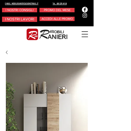
E-MAIL: MOBILIRANIERISAS@HOTMAIL.IT
Tel.. 081.529.49.18
I NOSTRI CONSIGLI
PROMO DEL MESE
I NOSTRI LAVORI
ACCEDI ALLE PROMO