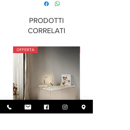
PRODOTTI
CORRELATI
OFFERTA
OFFERTA
GIORNO SM22
GIORNO SM21