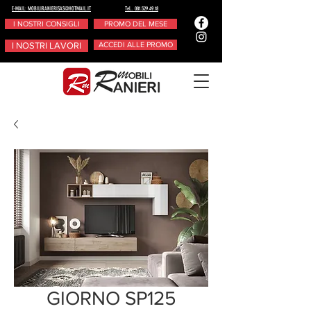
E-MAIL: MOBILIRANIERISAS@HOTMAIL.IT
Tel.. 081.529.49.18
I NOSTRI CONSIGLI
PROMO DEL MESE
I NOSTRI LAVORI
ACCEDI ALLE PROMO
GIORNO SP125