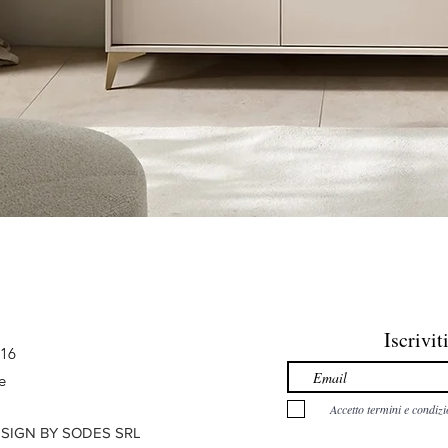
Iscrivit
216
e
Accetto termini e condizi
ESIGN BY SODES SRL