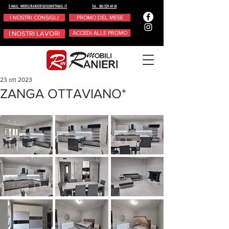
E-MAIL: MOBILIRANIERISAS@HOTMAIL.IT
Tel.. 081.529.49.18
I NOSTRI CONSIGLI
PROMO DEL MESE
I NOSTRI LAVORI
ACCEDI ALLE PROMO
23 ott 2023
ZANGA OTTAVIANO*