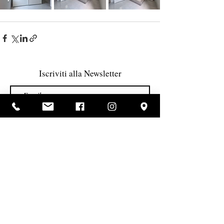
Iscriviti alla Newsletter
Accetto termini e condizioni
Visualizza termini d'uso
Invia
TUTORIAL
Mobili Ranieri s.r.l. - p.iva:
07253071216
Informativa dei dati personali e cookie
COPYRIGHT MOBILI RANIERI 2024 - DESIGN BY SODES SRL