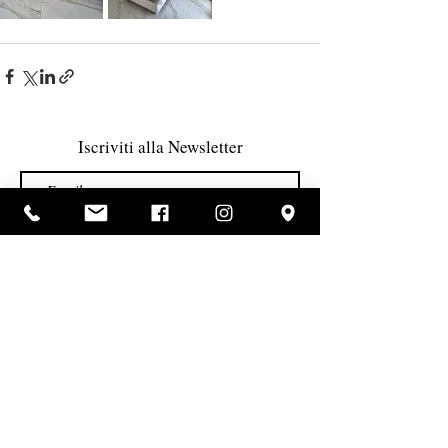
Iscriviti alla Newsletter
Accetto termini e condizioni
Visualizza termini d'uso
Invia
TUTORIAL
Mobili Ranieri s.r.l. - p.iva:
07253071216
Informativa dei dati personali e cookie
COPYRIGHT MOBILI RANIERI 2024 - DESIGN BY SODES SRL