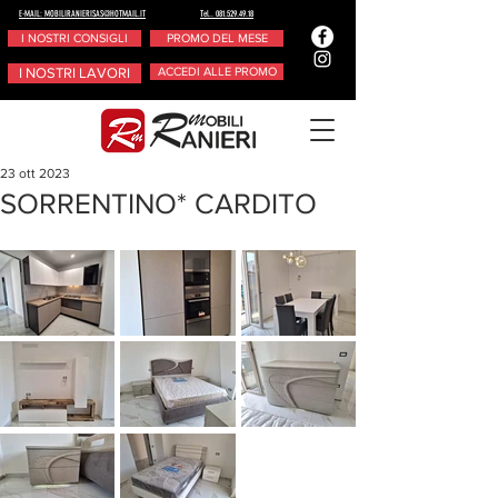
E-MAIL: MOBILIRANIERISAS@HOTMAIL.IT
Tel.. 081.529.49.18
I NOSTRI CONSIGLI
PROMO DEL MESE
I NOSTRI LAVORI
ACCEDI ALLE PROMO
23 ott 2023
SORRENTINO* CARDITO